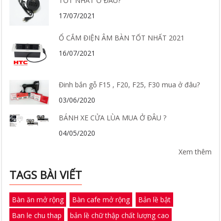
TỐT NHẤT Ở ĐÂU?
17/07/2021
Ổ CẮM ĐIỆN ÂM BÀN TỐT NHẤT 2021
16/07/2021
Đinh bắn gỗ F15 , F20, F25, F30 mua ở đâu?
03/06/2020
BÁNH XE CỬA LÙA MUA Ở ĐÂU ?
04/05/2020
Xem thêm
TAGS BÀI VIẾT
Bàn ăn mở rộng
Bàn cafe mở rộng
Bản lề bật
Ban le chu thap
bản lề chữ thập chất lượng cao