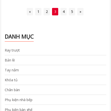
«
1
2
3
4
5
»
DANH MỤC
Ray trượt
Bản lề
Tay nắm
Khóa tủ
Chân bàn
Phụ kiện nhà bếp
Phụ kiện bàn ghế