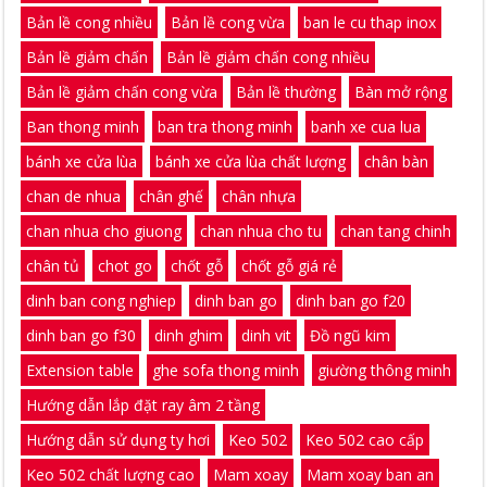
Bản lề cong nhiều
Bản lề cong vừa
ban le cu thap inox
Bản lề giảm chấn
Bản lề giảm chấn cong nhiều
Bản lề giảm chấn cong vừa
Bản lề thường
Bàn mở rộng
Ban thong minh
ban tra thong minh
banh xe cua lua
bánh xe cửa lùa
bánh xe cửa lùa chất lượng
chân bàn
chan de nhua
chân ghế
chân nhựa
chan nhua cho giuong
chan nhua cho tu
chan tang chinh
chân tủ
chot go
chốt gỗ
chốt gỗ giá rẻ
dinh ban cong nghiep
dinh ban go
dinh ban go f20
dinh ban go f30
dinh ghim
dinh vit
Đồ ngũ kim
Extension table
ghe sofa thong minh
giường thông minh
Hướng dẫn lắp đặt ray âm 2 tầng
Hướng dẫn sử dụng ty hơi
Keo 502
Keo 502 cao cấp
Keo 502 chất lượng cao
Mam xoay
Mam xoay ban an