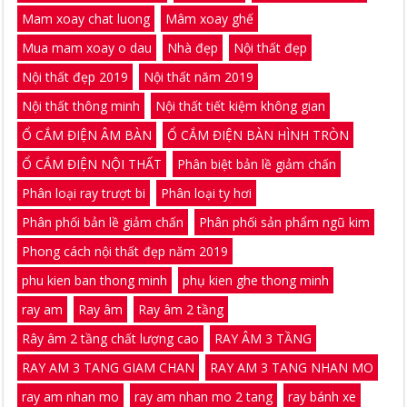
Mam xoay chat luong
Mâm xoay ghế
Mua mam xoay o dau
Nhà đẹp
Nội thất đẹp
Nội thất đẹp 2019
Nội thất năm 2019
Nội thất thông minh
Nội thất tiết kiệm không gian
Ổ CẮM ĐIỆN ÂM BÀN
Ổ CẮM ĐIỆN BÀN HÌNH TRÒN
Ổ CẮM ĐIỆN NỘI THẤT
Phân biệt bản lề giảm chấn
Phân loại ray trượt bi
Phân loại ty hơi
Phân phối bản lề giảm chấn
Phân phối sản phẩm ngũ kim
Phong cách nội thất đẹp năm 2019
phu kien ban thong minh
phụ kien ghe thong minh
ray am
Ray âm
Ray âm 2 tầng
Rây âm 2 tầng chất lượng cao
RAY ÂM 3 TẦNG
RAY AM 3 TANG GIAM CHAN
RAY AM 3 TANG NHAN MO
ray am nhan mo
ray am nhan mo 2 tang
ray bánh xe