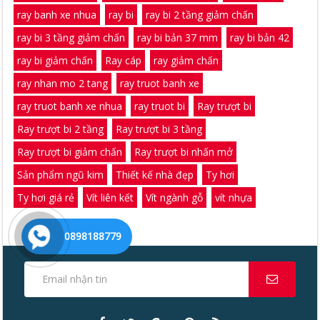
ray banh xe nhua
ray bi
ray bi 2 tầng giảm chấn
ray bi 3 tầng giảm chấn
ray bi bản 37 mm
ray bi bản 42
ray bi giảm chấn
Ray cáp
ray giảm chấn
ray nhan mo 2 tang
ray truot banh xe
ray truot banh xe nhua
ray truot bi
Ray trượt bi
Ray trượt bi 2 tầng
Ray trượt bi 3 tầng
Ray trượt bi giảm chấn
Ray trượt bi nhấn mở
Sản phẩm ngũ kim
Thiết kế nhà đẹp
Ty hơi
Ty hơi giá rẻ
Vít liên kết
Vít ngành gỗ
vít nhựa
0898188779