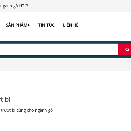
 ngành gỗ HTC!
SẢN PHẨM
TIN TỨC
LIÊN HỆ
t bi
y trượt bi dùng cho ngành gỗ.