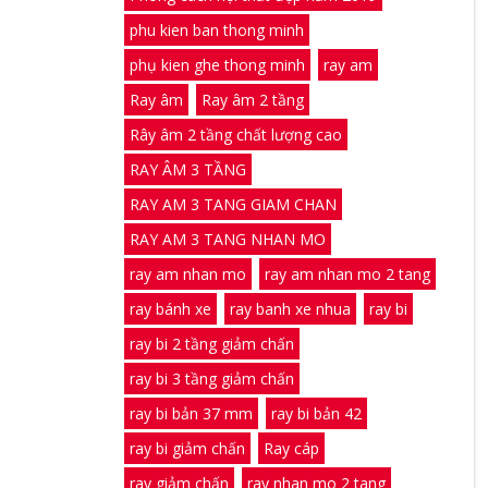
phu kien ban thong minh
phụ kien ghe thong minh
ray am
Ray âm
Ray âm 2 tầng
Rây âm 2 tầng chất lượng cao
RAY ÂM 3 TẦNG
RAY AM 3 TANG GIAM CHAN
RAY AM 3 TANG NHAN MO
ray am nhan mo
ray am nhan mo 2 tang
ray bánh xe
ray banh xe nhua
ray bi
ray bi 2 tầng giảm chấn
ray bi 3 tầng giảm chấn
ray bi bản 37 mm
ray bi bản 42
ray bi giảm chấn
Ray cáp
ray giảm chấn
ray nhan mo 2 tang