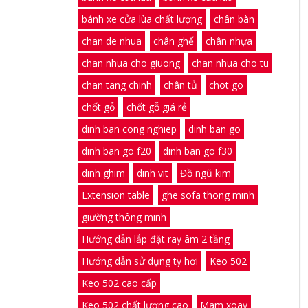
bánh xe cửa lùa chất lượng
chân bàn
chan de nhua
chân ghế
chân nhựa
chan nhua cho giuong
chan nhua cho tu
chan tang chinh
chân tủ
chot go
chốt gỗ
chốt gỗ giá rẻ
dinh ban cong nghiep
dinh ban go
dinh ban go f20
dinh ban go f30
dinh ghim
dinh vit
Đồ ngũ kim
Extension table
ghe sofa thong minh
giường thông minh
Hướng dẫn lắp đặt ray âm 2 tầng
Hướng dẫn sử dụng ty hơi
Keo 502
Keo 502 cao cấp
Keo 502 chất lượng cao
Mam xoay