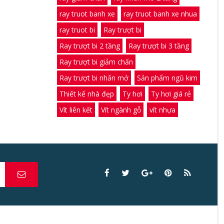
ray truot banh xe
ray truot banh xe nhua
ray truot bi
Ray trượt bi
Ray trượt bi 2 tầng
Ray trượt bi 3 tầng
Ray trượt bi giảm chấn
Ray trượt bi nhấn mở
Sản phẩm ngũ kim
Thiết kế nhà đẹp
Ty hơi
Ty hơi giá rẻ
Vít liên kết
Vít ngành gỗ
vít nhựa