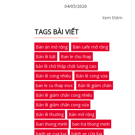
04/05/2020
Xem thêm
TAGS BÀI VIẾT
Bàn ăn mở rộng
Bàn cafe mở rộng
Bản lề bật
Ban le chu thap
bản lề chữ thập chất lượng cao
Bản lề cong nhiều
Bản lề cong vừa
ban le cu thap inox
Bản lề giảm chấn
Bản lề giảm chấn cong nhiều
Bản lề giảm chấn cong vừa
Bản lề thường
Bàn mở rộng
Ban thong minh
ban tra thong minh
banh xe cua lua
bánh xe cửa lùa