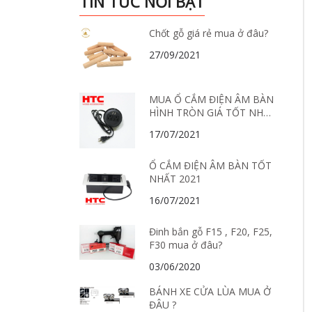
TIN TỨC NỔI BẬT
Chốt gỗ giá rẻ mua ở đâu?
27/09/2021
MUA Ổ CẮM ĐIỆN ÂM BÀN
HÌNH TRÒN GIÁ TỐT NHẤT
Ở ĐÂU?
17/07/2021
Ổ CẮM ĐIỆN ÂM BÀN TỐT
NHẤT 2021
16/07/2021
Đinh bắn gỗ F15 , F20, F25,
F30 mua ở đâu?
03/06/2020
BÁNH XE CỬA LÙA MUA Ở
ĐÂU ?