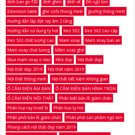
dinh ban go f30
dinh ghim
dinh vit
Đồ ngũ kim
Extension table
ghe sofa thong minh
giường thông minh
Hướng dẫn lắp đặt ray âm 2 tầng
Hướng dẫn sử dụng ty hơi
Keo 502
Keo 502 cao cấp
Keo 502 chất lượng cao
Mam xoay
Mam xoay ban an
Mam xoay chat luong
Mâm xoay ghế
Mua mam xoay o dau
Nhà đẹp
Nội thất đẹp
Nội thất đẹp 2019
Nội thất năm 2019
Nội thất thông minh
Nội thất tiết kiệm không gian
Ổ CẮM ĐIỆN ÂM BÀN
Ổ CẮM ĐIỆN BÀN HÌNH TRÒN
Ổ CẮM ĐIỆN NỘI THẤT
Phân biệt bản lề giảm chấn
Phân loại ray trượt bi
Phân loại ty hơi
Phân phối bản lề giảm chấn
Phân phối sản phẩm ngũ kim
Phong cách nội thất đẹp năm 2019