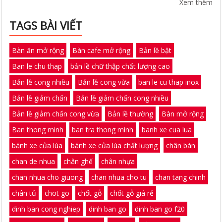
Xem thêm
TAGS BÀI VIẾT
Bàn ăn mở rộng
Bàn cafe mở rộng
Bản lề bật
Ban le chu thap
bản lề chữ thập chất lượng cao
Bản lề cong nhiều
Bản lề cong vừa
ban le cu thap inox
Bản lề giảm chấn
Bản lề giảm chấn cong nhiều
Bản lề giảm chấn cong vừa
Bản lề thường
Bàn mở rộng
Ban thong minh
ban tra thong minh
banh xe cua lua
bánh xe cửa lùa
bánh xe cửa lùa chất lượng
chân bàn
chan de nhua
chân ghế
chân nhựa
chan nhua cho giuong
chan nhua cho tu
chan tang chinh
chân tủ
chot go
chốt gỗ
chốt gỗ giá rẻ
dinh ban cong nghiep
dinh ban go
dinh ban go f20