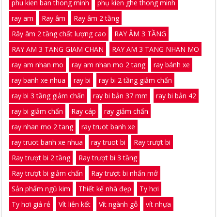
phu kien ban thong minh
phụ kien ghe thong minh
ray am
Ray âm
Ray âm 2 tầng
Rây âm 2 tầng chất lượng cao
RAY ÂM 3 TẦNG
RAY AM 3 TANG GIAM CHAN
RAY AM 3 TANG NHAN MO
ray am nhan mo
ray am nhan mo 2 tang
ray bánh xe
ray banh xe nhua
ray bi
ray bi 2 tầng giảm chấn
ray bi 3 tầng giảm chấn
ray bi bản 37 mm
ray bi bản 42
ray bi giảm chấn
Ray cáp
ray giảm chấn
ray nhan mo 2 tang
ray truot banh xe
ray truot banh xe nhua
ray truot bi
Ray trượt bi
Ray trượt bi 2 tầng
Ray trượt bi 3 tầng
Ray trượt bi giảm chấn
Ray trượt bi nhấn mở
Sản phẩm ngũ kim
Thiết kế nhà đẹp
Ty hơi
Ty hơi giá rẻ
Vít liên kết
Vít ngành gỗ
vít nhựa