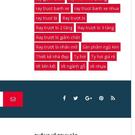
ray truot banh xe
ray truot banh xe nhua
ray truot bi
Ray trượt bi
Ray trượt bi 2 tầng
Ray trượt bi 3 tầng
Ray trượt bi giảm chấn
Ray trượt bi nhấn mở
Sản phẩm ngũ kim
Thiết kế nhà đẹp
Ty hơi
Ty hơi giá rẻ
Vít liên kết
Vít ngành gỗ
vít nhựa