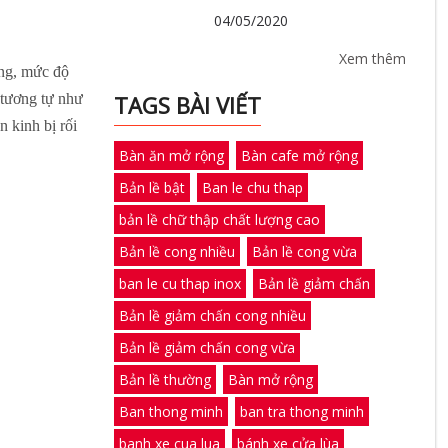
04/05/2020
Xem thêm
ơng, mức độ
i tương tự như
TAGS BÀI VIẾT
 kinh bị rối
Bàn ăn mở rộng
Bàn cafe mở rộng
Bản lề bật
Ban le chu thap
bản lề chữ thập chất lượng cao
Bản lề cong nhiều
Bản lề cong vừa
ban le cu thap inox
Bản lề giảm chấn
Bản lề giảm chấn cong nhiều
Bản lề giảm chấn cong vừa
Bản lề thường
Bàn mở rộng
Ban thong minh
ban tra thong minh
banh xe cua lua
bánh xe cửa lùa