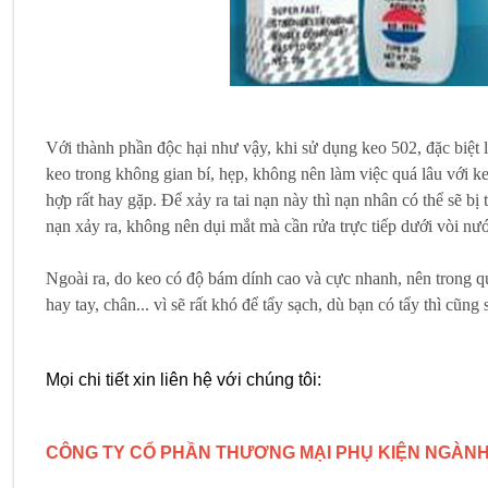
Với thành phần độc hại như vậy, khi sử dụng keo 502, đặc biệt 
keo trong không gian bí, hẹp, không nên làm việc quá lâu với k
hợp rất hay gặp. Để xảy ra tai nạn này thì nạn nhân có thể sẽ bị
nạn xảy ra, không nên dụi mắt mà cần rửa trực tiếp dưới vòi nư
Ngoài ra, do keo có độ bám dính cao và cực nhanh, nên trong qu
hay tay, chân... vì sẽ rất khó để tẩy sạch, dù bạn có tẩy thì cũng 
Mọi chi tiết xin liên hệ với chúng tôi:
CÔNG TY CỔ PHẦN THƯƠNG MẠI PHỤ KIỆN NGÀNH