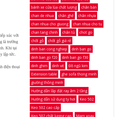
bánh xe cửa lùa chất lượng
chân bàn
chan de nhua
chân ghế
chân nhựa
chan nhua cho giuong
chan nhua cho tu
chan tang chinh
chân tủ
chot go
iếp xúc với
chốt gỗ
chốt gỗ giá rẻ
g là trường
nh. Khi tại
dinh ban cong nghiep
dinh ban go
y lập tức.
dinh ban go f20
dinh ban go f30
dinh ghim
dinh vit
Đồ ngũ kim
h điện thoại
Extension table
ghe sofa thong minh
giường thông minh
Hướng dẫn lắp đặt ray âm 2 tầng
Hướng dẫn sử dụng ty hơi
Keo 502
Keo 502 cao cấp
Keo 502 chất lượng cao
Mam xoay