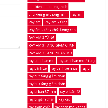
phu kien ban thong minh
phụ kien ghe thong minh
ray am
Ray âm
Ray âm 2 tầng
Rây âm 2 tầng chất lượng cao
RAY ÂM 3 TẦNG
RAY AM 3 TANG GIAM CHAN
RAY AM 3 TANG NHAN MO
ray am nhan mo
ray am nhan mo 2 tang
ray bánh xe
ray banh xe nhua
ray bi
ray bi 2 tầng giảm chấn
ray bi 3 tầng giảm chấn
ray bi bản 37 mm
ray bi bản 42
ray bi giảm chấn
Ray cáp
ray giảm chấn
ray nhan mo 2 tang