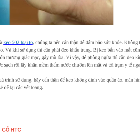
là
keo 502 loại to
, chúng ta nên cẩn thận để đảm bảo sức khỏe. Không t
eo. Và khi sử dụng thì cần phải đeo khẩu trang. Bị keo bắn vào mắt cũn
 tổn thương giác mạc, gây mù lòa. Vì vậy, để phòng ngừa thì cần đeo kí
ớc sạch rồi lấy khăn mềm thấm nước chườm lên mắt và tới trạm y tế nga
á trình sử dụng, hãy cẩn thận để keo không dính vào quần áo, màn hìn
sẽ để lại các vết loang.
 GỖ HTC