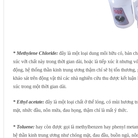
* Methylene Chloride:
đây là một loại dung môi hữu có, bản ch
xúc với chất này trong thời gian dài, hoặc là tiếp xúc ít nhưng vớ
động, hệ thống thần kinh trung ương thậm chí sẽ bị tổn thương,
khảo sát trên động vật thì các nhà nghiên cứu thu được kết luận
xúc trong một thời gian dài.
* Ethyl acetate:
đây là một loại chất ở thể lỏng, có mùi hương t
mặt, nhức đầu, nôn mửa, đau họng, thậm chí là mất ý thức.
* Toluene:
hay còn được gọi là methylbenzen hay phenyl metane
hệ thần kinh trung ương như chóng mặt, đau đầu, buồn ngủ, nôn m