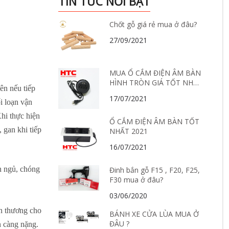
TIN TỨC NỔI BẬT
Chốt gỗ giá rẻ mua ở đâu?
27/09/2021
MUA Ổ CẮM ĐIỆN ÂM BÀN
HÌNH TRÒN GIÁ TỐT NHẤT
ên nếu tiếp
Ở ĐÂU?
17/07/2021
ối loạn vận
hi thực hiện
Ổ CẮM ĐIỆN ÂM BÀN TỐT
 gan khi tiếp
NHẤT 2021
16/07/2021
ồn ngủ, chóng
Đinh bắn gỗ F15 , F20, F25,
F30 mua ở đâu?
03/06/2020
ổn thương cho
BÁNH XE CỬA LÙA MUA Ở
ĐÂU ?
n càng nặng.