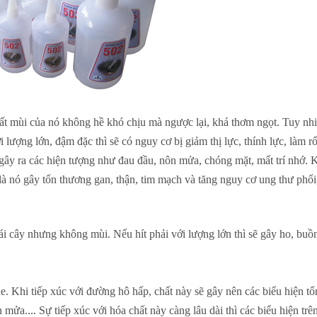
ất mùi của nó không hề khó chịu mà ngược lại, khá thơm ngọt. Tuy nhi
i lượng lớn, đậm đặc thì sẽ có nguy cơ bị giảm thị lực, thính lực, làm r
 gây ra các hiện tượng như đau đầu, nôn mửa, chóng mặt, mất trí nhớ. K
 là nó gây tổn thương gan, thận, tim mạch và tăng nguy cơ ung thư phổi,
rái cây nhưng không mùi. Nếu hít phải với lượng lớn thì sẽ gây ho, bu
. Khi tiếp xúc với đường hô hấp, chất này sẽ gây nên các biểu hiện t
ửa.... Sự tiếp xúc với hóa chất này càng lâu dài thì các biểu hiện trê