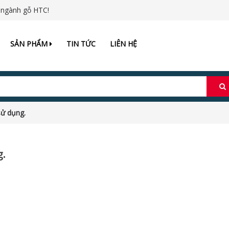
 ngành gỗ HTC!
SẢN PHẨM
TIN TỨC
LIÊN HỆ
ử dụng.
g.