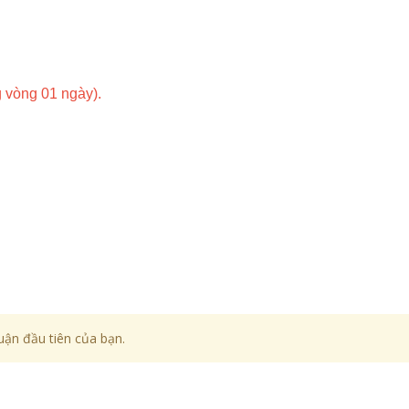
 vòng 01 ngày).
uận đầu tiên của bạn.